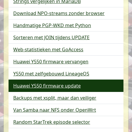
Strings vergelijken in MariaDB
Download NPO-streams zonder browser
Handmatige PGP-WKD met Python
Sorteren met JOIN tijdens UPDATE
Web-statistieken met GoAccess
Huawei Y550 firmware vervangen
Y550 met zelfgebouwd LineageOS
Huawei Y550 firmware update
Backups met xsplit, maar dan veiliger
Van Samba naar NFS onder OpenWrt
Random StarTrek episode selector