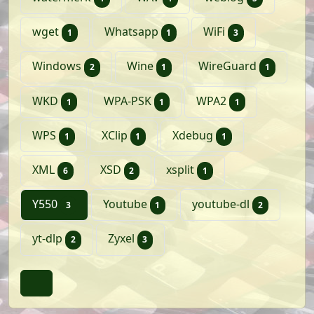
artikel
artikel
artikelen
wget
Whatsapp
WiFi
1
1
3
artikelen
artikel
artikel
Windows
Wine
WireGuard
2
1
1
artikel
artikel
artikel
WKD
WPA-PSK
WPA2
1
1
1
artikel
artikel
artikel
WPS
XClip
Xdebug
1
1
1
artikelen
artikelen
artikel
XML
XSD
xsplit
6
2
1
artikelen
artikel
artikele
Y550
Youtube
youtube-dl
3
1
2
artikelen
artikelen
yt-dlp
Zyxel
2
3
Terug naar boven