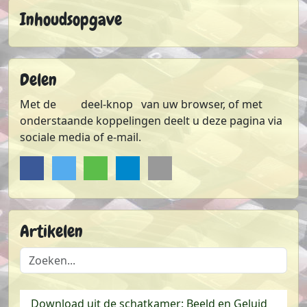
Inhoudsopgave
Delen
Met de
deel-knop
van uw browser, of met
onderstaande koppelingen deelt u deze pagina via
sociale media of e-mail.
Delen op Facebook
Delen op Twitter
Delen via Whatsapp
Delen via Telegram
Sturen via e-mail
Artikelen
Atom-feed
Doorzoek de lijst met artikelen
Download uit de schatkamer: Beeld en Geluid