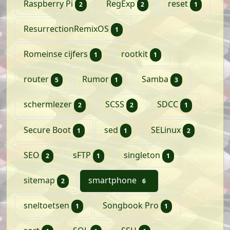
artikelen
artikelen
artikel
Raspberry Pi
RegExp
reset
2
2
1
artikel
ResurrectionRemixOS
1
artikel
artikel
Romeinse cijfers
rootkit
1
1
artikelen
artikel
artikelen
router
Rumor
Samba
5
1
3
artikelen
artikelen
artikel
schermlezer
SCSS
SDCC
2
2
1
artikel
artikel
artikelen
Secure Boot
sed
SELinux
1
1
2
artikelen
artikel
artikel
SEO
sFTP
singleton
2
1
1
artikelen
artikelen
sitemap
smartphone
2
6
artikel
artikel
sneltoetsen
Songbook Pro
1
1