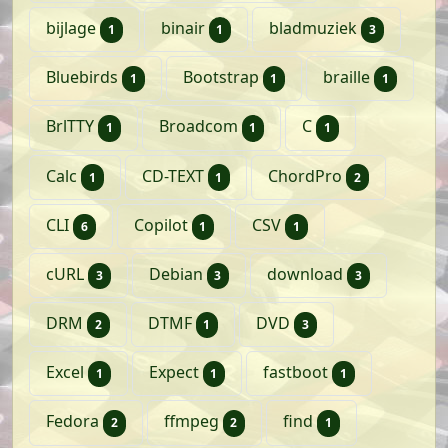
artikel
artikel
artikele
bijlage
binair
bladmuziek
1
1
3
artikel
artikel
artikel
Bluebirds
Bootstrap
braille
1
1
1
artikel
artikel
artikel
BrlTTY
Broadcom
C
1
1
1
artikel
artikel
artikelen
Calc
CD-TEXT
ChordPro
1
1
2
artikelen
artikel
artikel
CLI
Copilot
CSV
6
1
1
artikelen
artikelen
artikelen
cURL
Debian
download
3
3
3
artikelen
artikel
artikelen
DRM
DTMF
DVD
2
1
3
artikel
artikel
artikel
Excel
Expect
fastboot
1
1
1
artikelen
artikelen
artikel
Fedora
ffmpeg
find
2
2
1