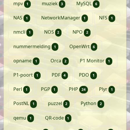
artikel
artikelen
artikelen
mpv
muziek
MySQL
1
3
6
artikel
artikel
artikel
NAS
NetworkManager
NFS
1
1
1
artikel
artikelen
artikelen
nmcli
NOS
NPO
1
2
2
artikel
artikelen
nummermelding
OpenWrt
1
6
artikel
artikelen
artikel
opname
Orca
P1 Monitor
1
2
1
artikel
artikelen
artikel
P1-poort
PDF
PDO
1
4
1
artikel
artikel
artikelen
artikel
Perl
PGP
PHP
Plyr
1
1
24
1
artikel
artikelen
artikelen
PostNL
puzzel
Python
1
2
2
artikel
artikel
qemu
QR-code
1
1