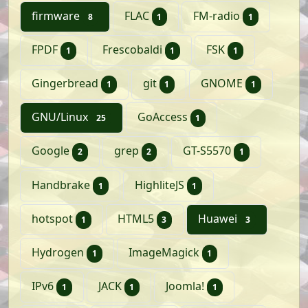
artikelen
artikel
artikel
firmware
FLAC
FM-radio
8
1
1
artikel
artikel
artikel
FPDF
Frescobaldi
FSK
1
1
1
artikel
artikel
artikel
Gingerbread
git
GNOME
1
1
1
artikelen
artikel
GNU/Linux
GoAccess
25
1
artikelen
artikelen
artikel
Google
grep
GT-S5570
2
2
1
artikel
artikel
Handbrake
HighliteJS
1
1
artikel
artikelen
artikelen
hotspot
HTML5
Huawei
1
3
3
artikel
artikel
Hydrogen
ImageMagick
1
1
artikel
artikel
artikel
IPv6
JACK
Joomla!
1
1
1