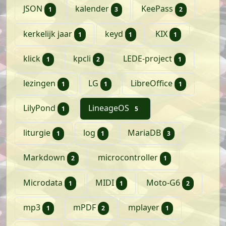
artikel
artikelen
artikelen
JSON
kalender
KeePass
1
3
2
artikel
artikel
artikel
kerkelijk jaar
keyd
KIX
1
1
1
artikel
artikelen
artikel
klick
kpcli
LEDE-project
1
2
1
artikel
artikel
artikel
lezingen
LG
LibreOffice
1
1
1
artikel
artikelen
LilyPond
LineageOS
1
5
artikel
artikel
artikelen
liturgie
log
MariaDB
1
1
3
artikelen
artikel
Markdown
microcontroller
2
1
artikel
artikel
artikele
Microdata
MIDI
Moto-G6
1
1
2
artikel
artikelen
artikel
mp3
mPDF
mplayer
1
2
1