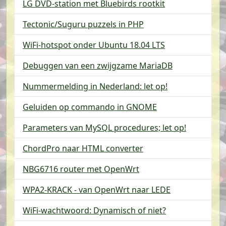
LG DVD-station met Bluebirds rootkit
Tectonic/Suguru puzzels in PHP
WiFi-hotspot onder Ubuntu 18.04 LTS
Debuggen van een zwijgzame MariaDB
Nummermelding in Nederland: let op!
Geluiden op commando in GNOME
Parameters van MySQL procedures; let op!
ChordPro naar HTML converter
NBG6716 router met OpenWrt
WPA2-KRACK - van OpenWrt naar LEDE
WiFi-wachtwoord: Dynamisch of niet?