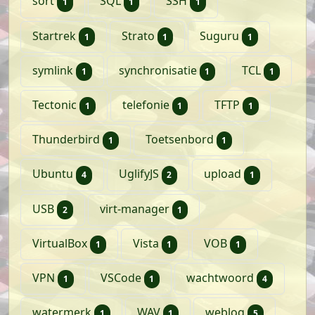
artikel
artikel
artikel
sort
SQL
SSH
1
1
1
artikel
artikel
artikel
Startrek
Strato
Suguru
1
1
1
artikel
artikel
artikel
symlink
synchronisatie
TCL
1
1
1
artikel
artikel
artikel
Tectonic
telefonie
TFTP
1
1
1
artikel
artikel
Thunderbird
Toetsenbord
1
1
artikelen
artikelen
artikel
Ubuntu
UglifyJS
upload
4
2
1
artikelen
artikel
USB
virt-manager
2
1
artikel
artikel
artikel
VirtualBox
Vista
VOB
1
1
1
artikel
artikel
artikele
VPN
VSCode
wachtwoord
1
1
4
artikel
artikel
artikelen
watermerk
WAV
weblog
1
1
5