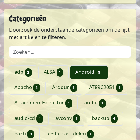
Categorieën
Doorzoek de onderstaande categorieën om de lijst
met artikelen te filteren.
Doorzoek de lijst met categorieën
artikelen
artikel
artikelen
adb
ALSA
Android
2
1
8
artikelen
artikel
artikel
Apache
Ardour
AT89C2051
3
1
1
artikel
artikel
AttachmentExtractor
audio
1
1
artikel
artikel
artikelen
audio-cd
avconv
backup
1
1
4
artikelen
artikel
Bash
bestanden delen
9
1