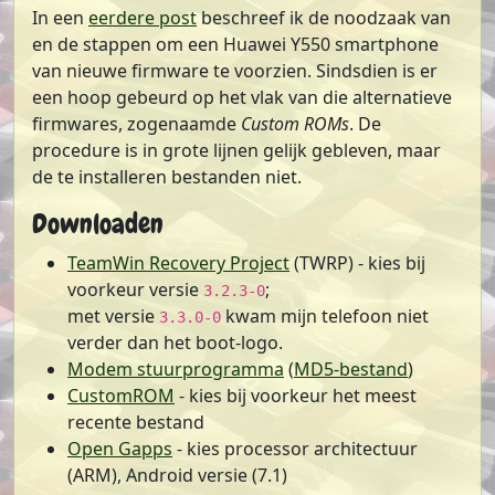
In een
eerdere post
beschreef ik de noodzaak van
en de stappen om een Huawei Y550 smartphone
van nieuwe firmware te voorzien. Sindsdien is er
een hoop gebeurd op het vlak van die alternatieve
firmwares, zogenaamde
Custom ROMs
. De
procedure is in grote lijnen gelijk gebleven, maar
de te installeren bestanden niet.
Downloaden
TeamWin Recovery Project
(TWRP) - kies bij
voorkeur versie
;
3.2.3-0
met versie
kwam mijn telefoon niet
3.3.0-0
verder dan het boot-logo.
Modem stuurprogramma
(
MD5-bestand
)
CustomROM
- kies bij voorkeur het meest
recente bestand
Open Gapps
- kies processor architectuur
(ARM), Android versie (7.1)