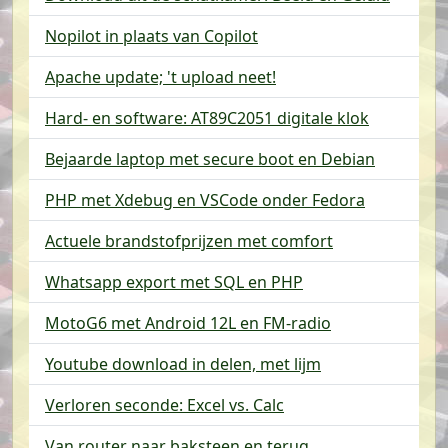
Nopilot in plaats van Copilot
Apache update; 't upload neet!
Hard- en software: AT89C2051 digitale klok
Bejaarde laptop met secure boot en Debian
PHP met Xdebug en VSCode onder Fedora
Actuele brandstofprijzen met comfort
Whatsapp export met SQL en PHP
MotoG6 met Android 12L en FM-radio
Youtube download in delen, met lijm
Verloren seconde: Excel vs. Calc
Van router naar baksteen en terug