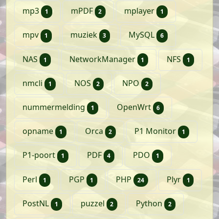
artikel
artikelen
artikel
mp3
mPDF
mplayer
1
2
1
artikel
artikelen
artikelen
mpv
muziek
MySQL
1
3
6
artikel
artikel
artikel
NAS
NetworkManager
NFS
1
1
1
artikel
artikelen
artikelen
nmcli
NOS
NPO
1
2
2
artikel
artikelen
nummermelding
OpenWrt
1
6
artikel
artikelen
artikel
opname
Orca
P1 Monitor
1
2
1
artikel
artikelen
artikel
P1-poort
PDF
PDO
1
4
1
artikel
artikel
artikelen
artikel
Perl
PGP
PHP
Plyr
1
1
24
1
artikel
artikelen
artikelen
PostNL
puzzel
Python
1
2
2