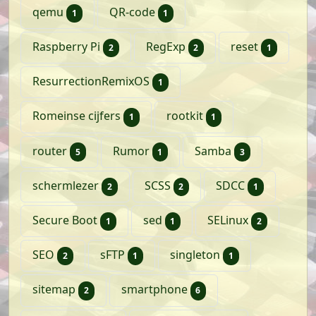
artikel
artikel
qemu
QR-code
1
1
artikelen
artikelen
artikel
Raspberry Pi
RegExp
reset
2
2
1
artikel
ResurrectionRemixOS
1
artikel
artikel
Romeinse cijfers
rootkit
1
1
artikelen
artikel
artikelen
router
Rumor
Samba
5
1
3
artikelen
artikelen
artikel
schermlezer
SCSS
SDCC
2
2
1
artikel
artikel
artikelen
Secure Boot
sed
SELinux
1
1
2
artikelen
artikel
artikel
SEO
sFTP
singleton
2
1
1
artikelen
artikelen
sitemap
smartphone
2
6