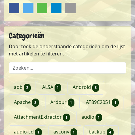
Delen op Facebook
Delen op Twitter
Delen via Whatsapp
Delen via Telegram
Sturen via e-mail
Categorieën
Doorzoek de onderstaande categorieën om de lijst
met artikelen te filteren.
Doorzoek de lijst met categorieën
artikelen
artikel
artikelen
adb
ALSA
Android
2
1
8
artikelen
artikel
artikel
Apache
Ardour
AT89C2051
3
1
1
artikel
artikel
AttachmentExtractor
audio
1
1
artikel
artikel
artikelen
audio-cd
avconv
backup
1
1
4