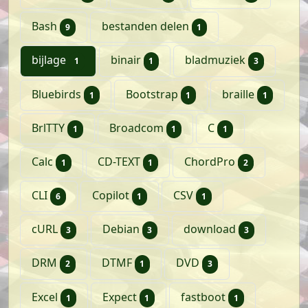
artikelen
artikel
Bash
bestanden delen
9
1
artikel
artikel
artikele
bijlage
binair
bladmuziek
1
1
3
artikel
artikel
artikel
Bluebirds
Bootstrap
braille
1
1
1
artikel
artikel
artikel
BrlTTY
Broadcom
C
1
1
1
artikel
artikel
artikelen
Calc
CD-TEXT
ChordPro
1
1
2
artikelen
artikel
artikel
CLI
Copilot
CSV
6
1
1
artikelen
artikelen
artikelen
cURL
Debian
download
3
3
3
artikelen
artikel
artikelen
DRM
DTMF
DVD
2
1
3
artikel
artikel
artikel
Excel
Expect
fastboot
1
1
1