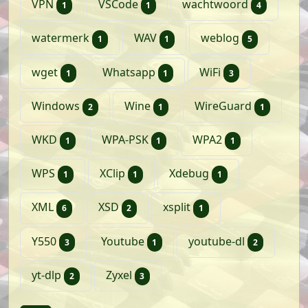
artikel
artikel
artikele
VPN
VSCode
wachtwoord
1
1
4
artikel
artikel
artikelen
watermerk
WAV
weblog
1
1
5
artikel
artikel
artikelen
wget
Whatsapp
WiFi
1
1
3
artikelen
artikel
artikel
Windows
Wine
WireGuard
2
1
1
artikel
artikel
artikel
WKD
WPA-PSK
WPA2
1
1
1
artikel
artikel
artikel
WPS
XClip
Xdebug
1
1
1
artikelen
artikelen
artikel
XML
XSD
xsplit
6
2
1
artikelen
artikel
artikele
Y550
Youtube
youtube-dl
3
1
2
artikelen
artikelen
yt-dlp
Zyxel
2
3