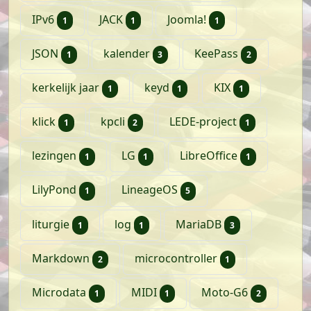
artikel
artikel
artikel
IPv6
JACK
Joomla!
1
1
1
artikel
artikelen
artikelen
JSON
kalender
KeePass
1
3
2
artikel
artikel
artikel
kerkelijk jaar
keyd
KIX
1
1
1
artikel
artikelen
artikel
klick
kpcli
LEDE-project
1
2
1
artikel
artikel
artikel
lezingen
LG
LibreOffice
1
1
1
artikel
artikelen
LilyPond
LineageOS
1
5
artikel
artikel
artikelen
liturgie
log
MariaDB
1
1
3
artikelen
artikel
Markdown
microcontroller
2
1
artikel
artikel
artikele
Microdata
MIDI
Moto-G6
1
1
2