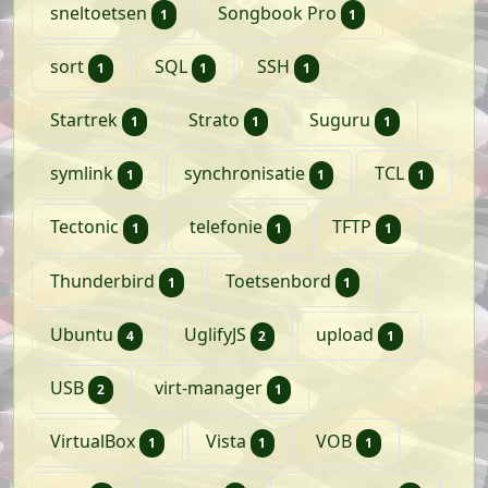
artikel
artikel
sneltoetsen
Songbook Pro
1
1
artikel
artikel
artikel
sort
SQL
SSH
1
1
1
artikel
artikel
artikel
Startrek
Strato
Suguru
1
1
1
artikel
artikel
artikel
symlink
synchronisatie
TCL
1
1
1
artikel
artikel
artikel
Tectonic
telefonie
TFTP
1
1
1
artikel
artikel
Thunderbird
Toetsenbord
1
1
artikelen
artikelen
artikel
Ubuntu
UglifyJS
upload
4
2
1
artikelen
artikel
USB
virt-manager
2
1
artikel
artikel
artikel
VirtualBox
Vista
VOB
1
1
1