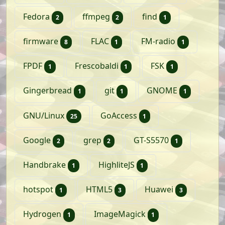
artikelen
artikelen
artikel
Fedora
ffmpeg
find
2
2
1
artikelen
artikel
artikel
firmware
FLAC
FM-radio
8
1
1
artikel
artikel
artikel
FPDF
Frescobaldi
FSK
1
1
1
artikel
artikel
artikel
Gingerbread
git
GNOME
1
1
1
artikelen
artikel
GNU/Linux
GoAccess
25
1
artikelen
artikelen
artikel
Google
grep
GT-S5570
2
2
1
artikel
artikel
Handbrake
HighliteJS
1
1
artikel
artikelen
artikelen
hotspot
HTML5
Huawei
1
3
3
artikel
artikel
Hydrogen
ImageMagick
1
1