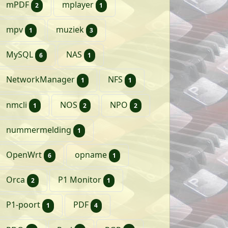
artikelen
artikel
mPDF
mplayer
2
1
artikel
artikelen
mpv
muziek
1
3
artikelen
artikel
MySQL
NAS
6
1
artikel
artikel
NetworkManager
NFS
1
1
artikel
artikelen
artikelen
nmcli
NOS
NPO
1
2
2
artikel
nummermelding
1
artikelen
artikel
OpenWrt
opname
6
1
artikelen
artikel
Orca
P1 Monitor
2
1
artikel
artikelen
P1-poort
PDF
1
4