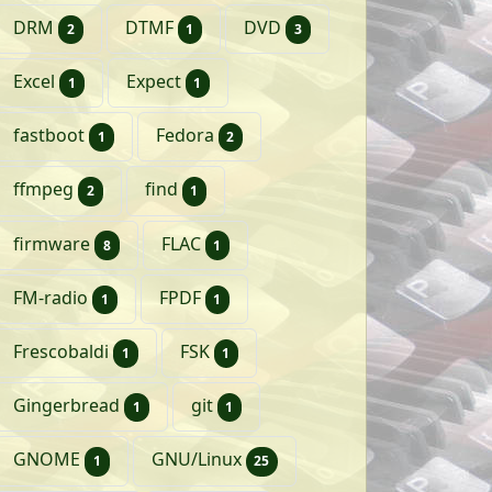
artikelen
artikel
artikelen
DRM
DTMF
DVD
2
1
3
artikel
artikel
Excel
Expect
1
1
artikel
artikelen
fastboot
Fedora
1
2
artikelen
artikel
ffmpeg
find
2
1
artikelen
artikel
firmware
FLAC
8
1
artikel
artikel
FM-radio
FPDF
1
1
artikel
artikel
Frescobaldi
FSK
1
1
artikel
artikel
Gingerbread
git
1
1
artikel
artikelen
GNOME
GNU/Linux
1
25