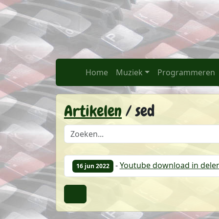
Weblog / FWieP.nl
Spring naar hoofdtekst
Home
Home
Muziek
Programmeren
Artikelen
/ sed
Doorzoek de lijst met artikelen
-
Youtube download in delen
16 jun 2022
Terug naar boven