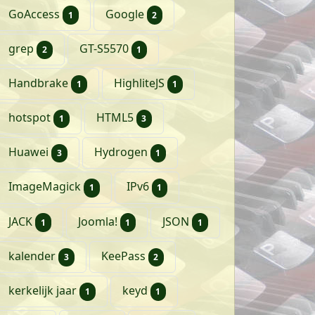
artikel
artikelen
GoAccess
Google
1
2
artikelen
artikel
grep
GT-S5570
2
1
artikel
artikel
Handbrake
HighliteJS
1
1
artikel
artikelen
hotspot
HTML5
1
3
artikelen
artikel
Huawei
Hydrogen
3
1
artikel
artikel
ImageMagick
IPv6
1
1
artikel
artikel
artikel
JACK
Joomla!
JSON
1
1
1
artikelen
artikelen
kalender
KeePass
3
2
artikel
artikel
kerkelijk jaar
keyd
1
1