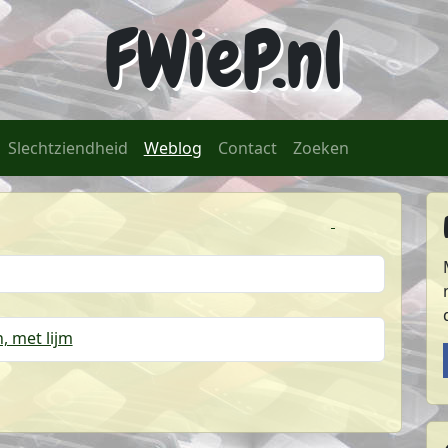
FWieP.nl
(huidige)
Slechtziendheid
Weblog
Contact
Zoeken
Atom-feed van FWieP
RSS-feed van 
, met lijm