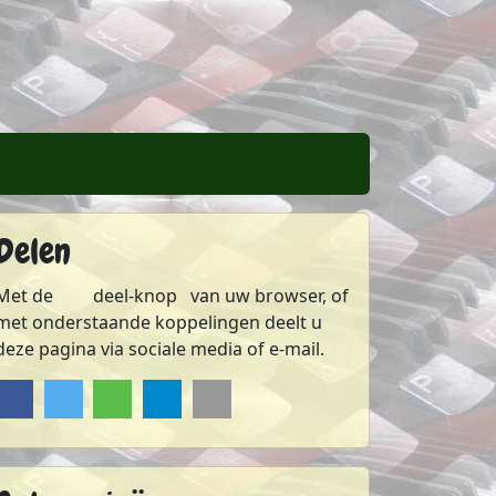
Delen
s weblog
FWiePs weblog
Met de
deel-knop
van uw browser, of
met onderstaande koppelingen deelt u
deze pagina via sociale media of e-mail.
Delen op Facebook
Delen op Twitter
Delen via Whatsapp
Delen via Telegram
Sturen via e-mail