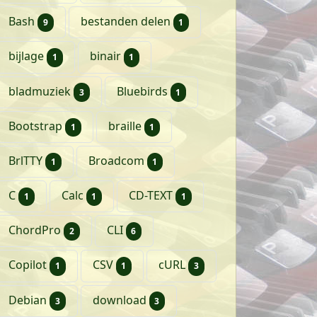
artikelen
artikel
Bash
bestanden delen
9
1
artikel
artikel
bijlage
binair
1
1
artikelen
artikel
bladmuziek
Bluebirds
3
1
artikel
artikel
Bootstrap
braille
1
1
artikel
artikel
BrlTTY
Broadcom
1
1
artikel
artikel
artikel
C
Calc
CD-TEXT
1
1
1
artikelen
artikelen
ChordPro
CLI
2
6
artikel
artikel
artikelen
Copilot
CSV
cURL
1
1
3
artikelen
artikelen
Debian
download
3
3