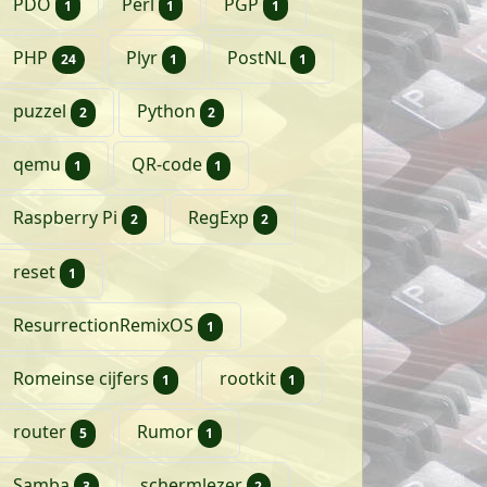
artikel
artikel
artikel
PDO
Perl
PGP
1
1
1
artikelen
artikel
artikel
PHP
Plyr
PostNL
24
1
1
artikelen
artikelen
puzzel
Python
2
2
artikel
artikel
qemu
QR-code
1
1
artikelen
artikelen
Raspberry Pi
RegExp
2
2
artikel
reset
1
artikel
ResurrectionRemixOS
1
artikel
artikel
Romeinse cijfers
rootkit
1
1
artikelen
artikel
router
Rumor
5
1
artikelen
artikelen
Samba
schermlezer
3
2