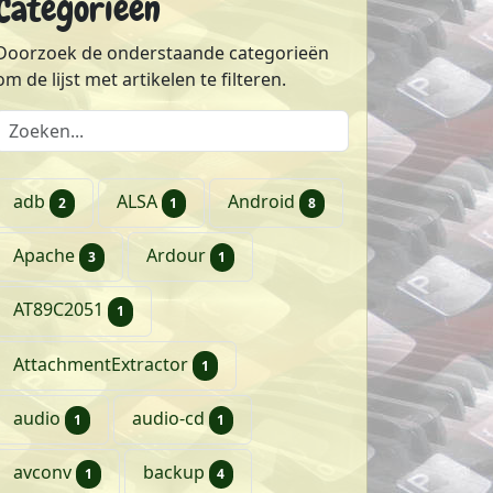
Categorieën
Doorzoek de onderstaande categorieën
om de lijst met artikelen te filteren.
Doorzoek de lijst met categorieën
artikelen
artikel
artikelen
adb
ALSA
Android
2
1
8
artikelen
artikel
Apache
Ardour
3
1
artikel
AT89C2051
1
artikel
AttachmentExtractor
1
artikel
artikel
audio
audio-cd
1
1
artikel
artikelen
avconv
backup
1
4