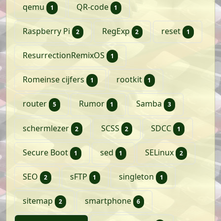
artikel
artikel
qemu
QR-code
1
1
artikelen
artikelen
artikel
Raspberry Pi
RegExp
reset
2
2
1
artikel
ResurrectionRemixOS
1
artikel
artikel
Romeinse cijfers
rootkit
1
1
artikelen
artikel
artikelen
router
Rumor
Samba
5
1
3
artikelen
artikelen
artikel
schermlezer
SCSS
SDCC
2
2
1
artikel
artikel
artikelen
Secure Boot
sed
SELinux
1
1
2
artikelen
artikel
artikel
SEO
sFTP
singleton
2
1
1
artikelen
artikelen
sitemap
smartphone
2
6