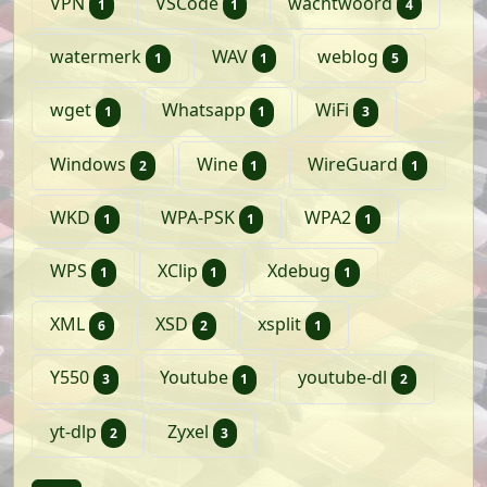
artikel
artikel
artikele
VPN
VSCode
wachtwoord
1
1
4
artikel
artikel
artikelen
watermerk
WAV
weblog
1
1
5
artikel
artikel
artikelen
wget
Whatsapp
WiFi
1
1
3
artikelen
artikel
artikel
Windows
Wine
WireGuard
2
1
1
artikel
artikel
artikel
WKD
WPA-PSK
WPA2
1
1
1
artikel
artikel
artikel
WPS
XClip
Xdebug
1
1
1
artikelen
artikelen
artikel
XML
XSD
xsplit
6
2
1
artikelen
artikel
artikele
Y550
Youtube
youtube-dl
3
1
2
artikelen
artikelen
yt-dlp
Zyxel
2
3