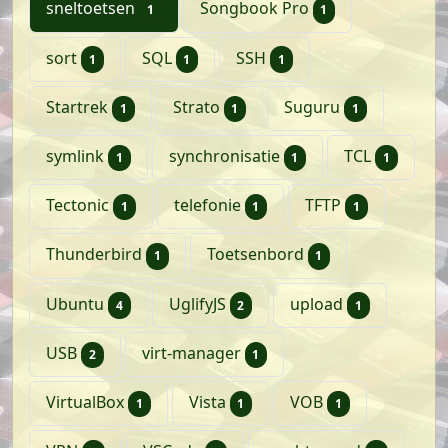
artikel
artikel
sneltoetsen
Songbook Pro
1
1
artikel
artikel
artikel
sort
SQL
SSH
1
1
1
artikel
artikel
artikel
Startrek
Strato
Suguru
1
1
1
artikel
artikel
artikel
symlink
synchronisatie
TCL
1
1
1
artikel
artikel
artikel
Tectonic
telefonie
TFTP
1
1
1
artikel
artikel
Thunderbird
Toetsenbord
1
1
artikelen
artikelen
artikel
Ubuntu
UglifyJS
upload
4
2
1
artikelen
artikel
USB
virt-manager
2
1
artikel
artikel
artikel
VirtualBox
Vista
VOB
1
1
1