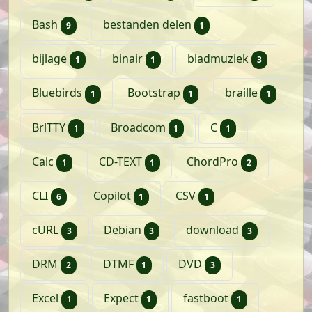
artikelen
artikel
Bash
bestanden delen
9
1
artikel
artikel
artikele
bijlage
binair
bladmuziek
1
1
3
artikel
artikel
artikel
Bluebirds
Bootstrap
braille
1
1
1
artikel
artikel
artikel
BrlTTY
Broadcom
C
1
1
1
artikel
artikel
artikelen
Calc
CD-TEXT
ChordPro
1
1
2
artikelen
artikel
artikel
CLI
Copilot
CSV
6
1
1
artikelen
artikelen
artikelen
cURL
Debian
download
3
3
3
artikelen
artikel
artikelen
DRM
DTMF
DVD
2
1
3
artikel
artikel
artikel
Excel
Expect
fastboot
1
1
1