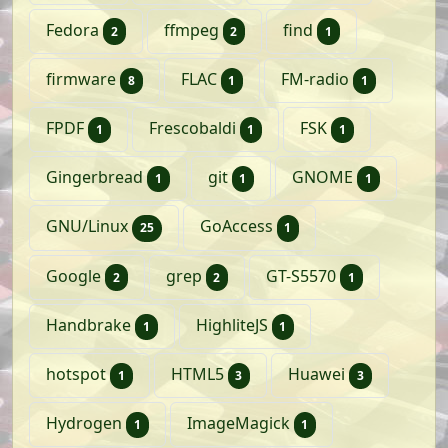
artikelen
artikelen
artikel
Fedora
ffmpeg
find
2
2
1
artikelen
artikel
artikel
firmware
FLAC
FM-radio
8
1
1
artikel
artikel
artikel
FPDF
Frescobaldi
FSK
1
1
1
artikel
artikel
artikel
Gingerbread
git
GNOME
1
1
1
artikelen
artikel
GNU/Linux
GoAccess
25
1
artikelen
artikelen
artikel
Google
grep
GT-S5570
2
2
1
artikel
artikel
Handbrake
HighliteJS
1
1
artikel
artikelen
artikelen
hotspot
HTML5
Huawei
1
3
3
artikel
artikel
Hydrogen
ImageMagick
1
1