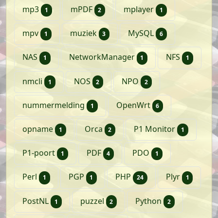
artikel
artikelen
artikel
mp3
mPDF
mplayer
1
2
1
artikel
artikelen
artikelen
mpv
muziek
MySQL
1
3
6
artikel
artikel
artikel
NAS
NetworkManager
NFS
1
1
1
artikel
artikelen
artikelen
nmcli
NOS
NPO
1
2
2
artikel
artikelen
nummermelding
OpenWrt
1
6
artikel
artikelen
artikel
opname
Orca
P1 Monitor
1
2
1
artikel
artikelen
artikel
P1-poort
PDF
PDO
1
4
1
artikel
artikel
artikelen
artikel
Perl
PGP
PHP
Plyr
1
1
24
1
artikel
artikelen
artikelen
PostNL
puzzel
Python
1
2
2