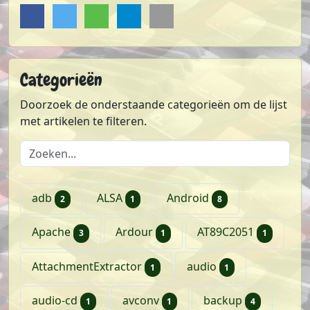
Delen op Facebook
Delen op Twitter
Delen via Whatsapp
Delen via Telegram
Sturen via e-mail
Categorieën
Doorzoek de onderstaande categorieën om de lijst
met artikelen te filteren.
Doorzoek de lijst met categorieën
artikelen
artikel
artikelen
adb
ALSA
Android
2
1
8
artikelen
artikel
artikel
Apache
Ardour
AT89C2051
3
1
1
artikel
artikel
AttachmentExtractor
audio
1
1
artikel
artikel
artikelen
audio-cd
avconv
backup
1
1
4