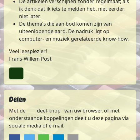
De artikelen verschijnen zonder regelmaat; als
ik denk dat ik iets te melden heb, niet eerder,
niet later.
De thema's die aan bod komen zijn van
uiteenlopende aard. De nadruk ligt op
computer- en muziek gerelateerde know-how.
Veel leesplezier!
Frans-Willem Post
Terug naar boven
Delen
Met de
deel-knop
van uw browser, of met
onderstaande koppelingen deelt u deze pagina via
sociale media of e-mail.
Delen op Facebook
Delen op Twitter
Delen via Whatsapp
Delen via Telegram
Sturen via e-mail