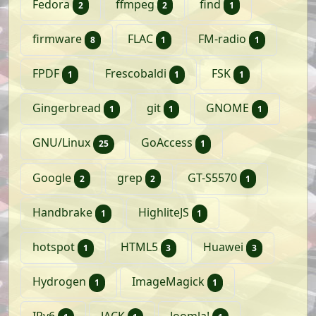
artikelen
artikelen
artikel
Fedora
ffmpeg
find
2
2
1
artikelen
artikel
artikel
firmware
FLAC
FM-radio
8
1
1
artikel
artikel
artikel
FPDF
Frescobaldi
FSK
1
1
1
artikel
artikel
artikel
Gingerbread
git
GNOME
1
1
1
artikelen
artikel
GNU/Linux
GoAccess
25
1
artikelen
artikelen
artikel
Google
grep
GT-S5570
2
2
1
artikel
artikel
Handbrake
HighliteJS
1
1
artikel
artikelen
artikelen
hotspot
HTML5
Huawei
1
3
3
artikel
artikel
Hydrogen
ImageMagick
1
1
artikel
artikel
artikel