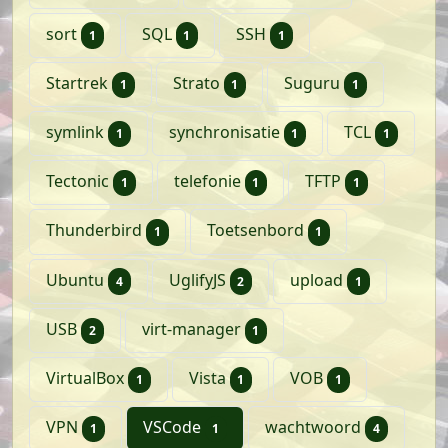
artikel
artikel
artikel
sort
SQL
SSH
1
1
1
artikel
artikel
artikel
Startrek
Strato
Suguru
1
1
1
artikel
artikel
artikel
symlink
synchronisatie
TCL
1
1
1
artikel
artikel
artikel
Tectonic
telefonie
TFTP
1
1
1
artikel
artikel
Thunderbird
Toetsenbord
1
1
artikelen
artikelen
artikel
Ubuntu
UglifyJS
upload
4
2
1
artikelen
artikel
USB
virt-manager
2
1
artikel
artikel
artikel
VirtualBox
Vista
VOB
1
1
1
artikel
artikel
artikele
VPN
VSCode
wachtwoord
1
1
4