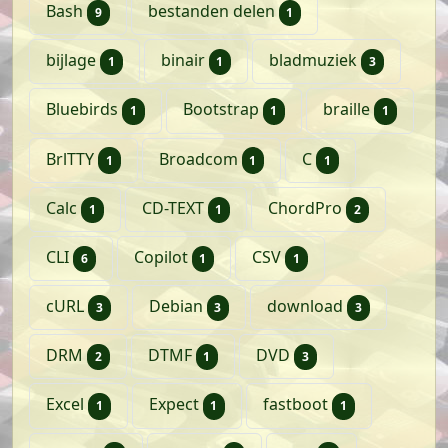
artikelen
artikel
Bash
bestanden delen
9
1
artikel
artikel
artikele
bijlage
binair
bladmuziek
1
1
3
artikel
artikel
artikel
Bluebirds
Bootstrap
braille
1
1
1
artikel
artikel
artikel
BrlTTY
Broadcom
C
1
1
1
artikel
artikel
artikelen
Calc
CD-TEXT
ChordPro
1
1
2
artikelen
artikel
artikel
CLI
Copilot
CSV
6
1
1
artikelen
artikelen
artikelen
cURL
Debian
download
3
3
3
artikelen
artikel
artikelen
DRM
DTMF
DVD
2
1
3
artikel
artikel
artikel
Excel
Expect
fastboot
1
1
1