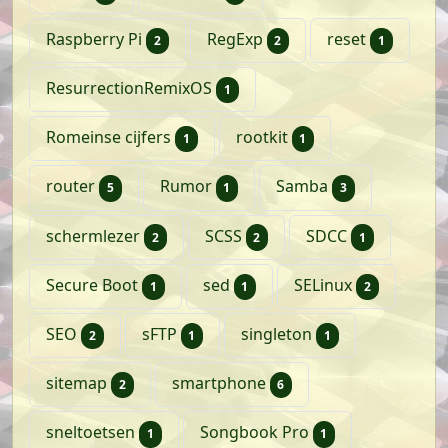
artikelen
artikelen
artikel
Raspberry Pi
RegExp
reset
2
2
1
artikel
ResurrectionRemixOS
1
artikel
artikel
Romeinse cijfers
rootkit
1
1
artikelen
artikel
artikelen
router
Rumor
Samba
5
1
3
artikelen
artikelen
artikel
schermlezer
SCSS
SDCC
2
2
1
artikel
artikel
artikelen
Secure Boot
sed
SELinux
1
1
2
artikelen
artikel
artikel
SEO
sFTP
singleton
2
1
1
artikelen
artikelen
sitemap
smartphone
2
6
artikel
artikel
sneltoetsen
Songbook Pro
1
1