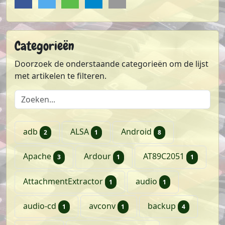
Categorieën
Doorzoek de onderstaande categorieën om de lijst
met artikelen te filteren.
Doorzoek de lijst met categorieën
artikelen
artikel
artikelen
adb
ALSA
Android
2
1
8
artikelen
artikel
artikel
Apache
Ardour
AT89C2051
3
1
1
artikel
artikel
AttachmentExtractor
audio
1
1
artikel
artikel
artikelen
audio-cd
avconv
backup
1
1
4