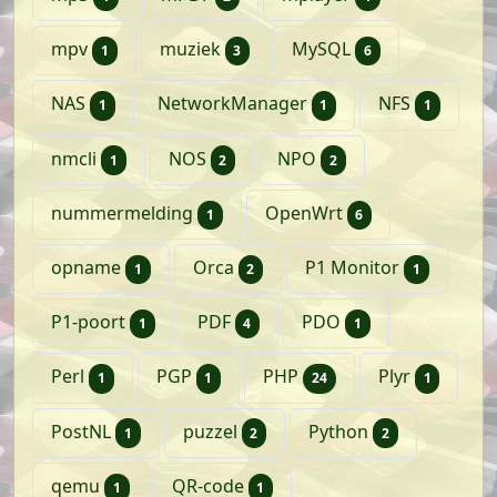
artikel
artikelen
artikelen
mpv
muziek
MySQL
1
3
6
artikel
artikel
artikel
NAS
NetworkManager
NFS
1
1
1
artikel
artikelen
artikelen
nmcli
NOS
NPO
1
2
2
artikel
artikelen
nummermelding
OpenWrt
1
6
artikel
artikelen
artikel
opname
Orca
P1 Monitor
1
2
1
artikel
artikelen
artikel
P1-poort
PDF
PDO
1
4
1
artikel
artikel
artikelen
artikel
Perl
PGP
PHP
Plyr
1
1
24
1
artikel
artikelen
artikelen
PostNL
puzzel
Python
1
2
2
artikel
artikel
qemu
QR-code
1
1