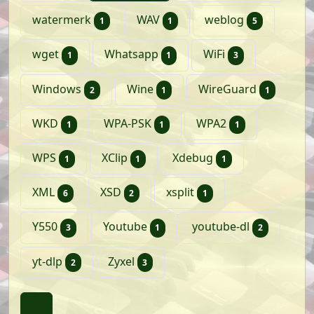
artikel
artikel
artikelen
watermerk
WAV
weblog
1
1
5
artikel
artikel
artikelen
wget
Whatsapp
WiFi
1
1
3
artikelen
artikel
artikel
Windows
Wine
WireGuard
2
1
1
artikel
artikel
artikel
WKD
WPA-PSK
WPA2
1
1
1
artikel
artikel
artikel
WPS
XClip
Xdebug
1
1
1
artikelen
artikelen
artikel
XML
XSD
xsplit
6
2
1
artikelen
artikel
artikele
Y550
Youtube
youtube-dl
3
1
2
artikelen
artikelen
yt-dlp
Zyxel
2
3
Terug naar boven