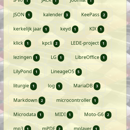
IPv6
JACK
Joomla!
1
1
1
artikel
artikelen
artikelen
JSON
kalender
KeePass
1
3
2
artikel
artikel
artikel
kerkelijk jaar
keyd
KIX
1
1
1
artikel
artikelen
artikel
klick
kpcli
LEDE-project
1
2
1
artikel
artikel
artikel
lezingen
LG
LibreOffice
1
1
1
artikel
artikelen
LilyPond
LineageOS
1
5
artikel
artikel
artikelen
liturgie
log
MariaDB
1
1
3
artikelen
artikel
Markdown
microcontroller
2
1
artikel
artikel
artikele
Microdata
MIDI
Moto-G6
1
1
2
artikel
artikelen
artikel
mp3
mPDF
mplayer
1
2
1