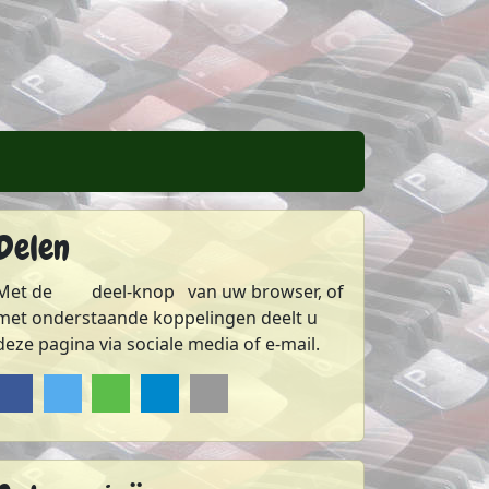
Delen
s weblog
FWiePs weblog
Met de
deel-knop
van uw browser, of
met onderstaande koppelingen deelt u
deze pagina via sociale media of e-mail.
Delen op Facebook
Delen op Twitter
Delen via Whatsapp
Delen via Telegram
Sturen via e-mail