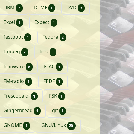
artikelen
artikel
artikelen
DRM
DTMF
DVD
2
1
3
artikel
artikel
Excel
Expect
1
1
artikel
artikelen
fastboot
Fedora
1
2
artikelen
artikel
ffmpeg
find
2
1
artikelen
artikel
firmware
FLAC
8
1
artikel
artikel
FM-radio
FPDF
1
1
artikel
artikel
Frescobaldi
FSK
1
1
artikel
artikel
Gingerbread
git
1
1
artikel
artikelen
GNOME
GNU/Linux
1
25