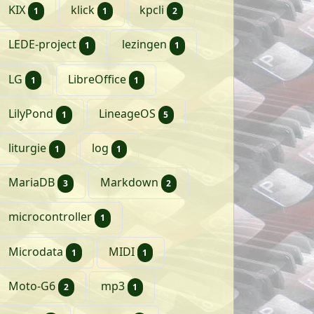
artikel
artikel
artikelen
KIX
klick
kpcli
1
1
2
artikel
artikel
LEDE-project
lezingen
1
1
artikel
artikel
LG
LibreOffice
1
1
artikel
artikelen
LilyPond
LineageOS
1
5
artikel
artikel
liturgie
log
1
1
artikelen
artikelen
MariaDB
Markdown
3
2
artikel
microcontroller
1
artikel
artikel
Microdata
MIDI
1
1
artikelen
artikel
Moto-G6
mp3
2
1