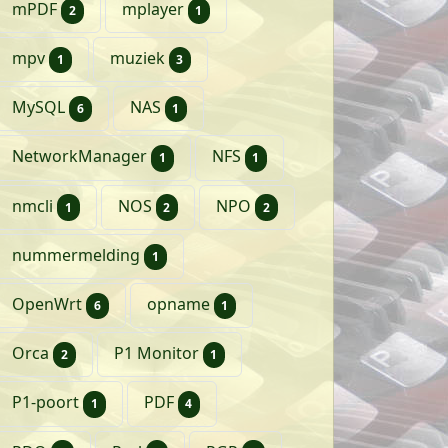
artikelen
artikel
mPDF
mplayer
2
1
artikel
artikelen
mpv
muziek
1
3
artikelen
artikel
MySQL
NAS
6
1
artikel
artikel
NetworkManager
NFS
1
1
artikel
artikelen
artikelen
nmcli
NOS
NPO
1
2
2
artikel
nummermelding
1
artikelen
artikel
OpenWrt
opname
6
1
artikelen
artikel
Orca
P1 Monitor
2
1
artikel
artikelen
P1-poort
PDF
1
4