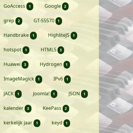
artikel
artikelen
GoAccess
Google
1
2
artikelen
artikel
grep
GT-S5570
2
1
artikel
artikel
Handbrake
HighliteJS
1
1
artikel
artikelen
hotspot
HTML5
1
3
artikelen
artikel
Huawei
Hydrogen
3
1
artikel
artikel
ImageMagick
IPv6
1
1
artikel
artikel
artikel
JACK
Joomla!
JSON
1
1
1
artikelen
artikelen
kalender
KeePass
3
2
artikel
artikel
kerkelijk jaar
keyd
1
1