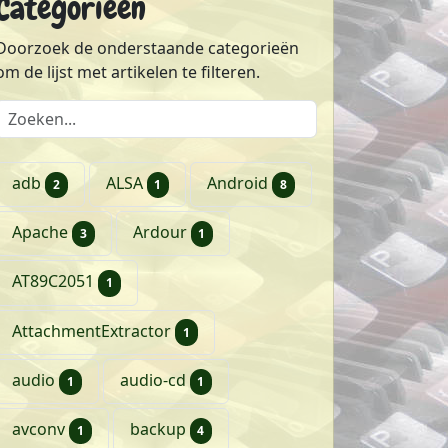
Categorieën
Doorzoek de onderstaande categorieën
om de lijst met artikelen te filteren.
Doorzoek de lijst met categorieën
artikelen
artikel
artikelen
adb
ALSA
Android
2
1
8
artikelen
artikel
Apache
Ardour
3
1
artikel
AT89C2051
1
artikel
AttachmentExtractor
1
artikel
artikel
audio
audio-cd
1
1
artikel
artikelen
avconv
backup
1
4