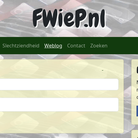
FWieP.nl
(huidige)
Slechtziendheid
Weblog
Contact
Zoeken
Atom-feed van FWieP
RSS-feed van 